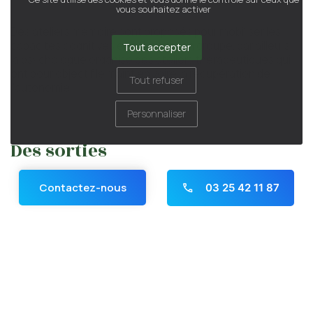
vous souhaitez activer
Des ateliers mémoire sont proposés pour mobiliser les
capacités cognitives et échanger en groupe. par ailleurs,
Tout accepter
la psychologue organise des ateliers thérapeutiques qui
ont pour objectif le maintien voire la récupération de
Tout refuser
l'autonomie.
Personnaliser
Des sorties
Nous attachons une grande importance aux sorties qui
Contactez-nous
03 25 42 11 87
sont proposées en fonction du temps et des souhaits des
résidents. Notre équipe propose des sorties récréatives,
Panneau de gestion des cookies
ludiques veille à ce que chaque résident profite en toute
sécurité de ces moments partagés
Famileo