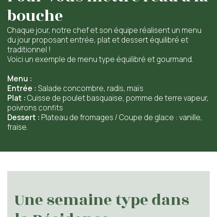
bouche
Présentation
Démarche qualité
Les équipes soignantes
Chaque jour, notre chef et son équipe réalisent un menu
Démarche éco-responsable
Activités thérapeutiques
du jour proposant entrée, plat et dessert équilibré et
Accueil Permanent
Nos valeurs
Accompagnement spécialisé
traditionnel !
Restauration
Intervenants extérieurs et partenariats
Nous contacter
Voici un exemple de menu type équilibré et gourmand.
Animations et sorties
Horaires et accès
Les services
La galerie photos
Menu :
Démarches d'admission
Entrée :
Salade concombre, radis, maïs
Les aides financières
Plat :
Cuisse de poulet basquaise, pomme de terre vapeur,
FAQ
poivrons confits
Dessert :
Plateau de fromages / Coupe de glace : vanille,
fraise.
Une semaine type dans