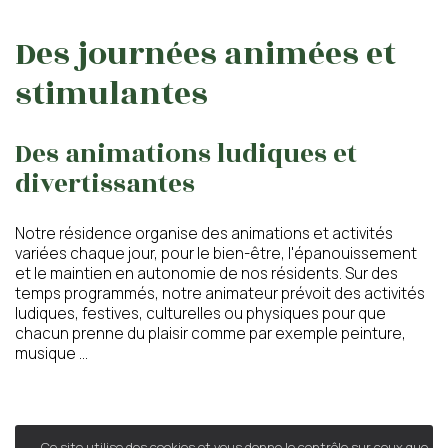
Des journées animées et
stimulantes
Des animations ludiques et
divertissantes
Notre résidence organise des animations et activités
variées chaque jour, pour le bien-être, l'épanouissement
et le maintien en autonomie de nos résidents. Sur des
temps programmés, notre animateur prévoit des activités
ludiques, festives, culturelles ou physiques pour que
chacun prenne du plaisir comme par exemple peinture,
musique ...
Des ateliers bien-être
Ce site utilise des cookies et vous donne le contrôle sur ceux que