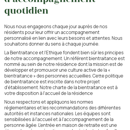
quotidien
Prénom du proche
Nom du proche concerné
concerné
Nous nous engageons chaque jour auprès de nos
résidents pour leur offrir un accompagnement
personnalisé en lien avec leurs besoins et attentes. Nous
souhaitons donner du sens à chaque journée.
Age du proche concerné
Code postal du proche
concerné
La Bientraitance et l’Ethique fondent bien sûr les principes
de notre accompagnement. Un référent bientraitance est
nommé au sein de notre résidence dont la mission est de
développer et promouvoir une culture active de la «
Calculer cinq plus huit ?
(en chiffres)
bientraitance » des personnes accueillies. Cette politique
de bientraitance est inscrite dans notre projet
d’établissement. Notre charte de la bientraitance est à
votre disposition à l’accueil de la résidence
Nous respectons et appliquons les normes
J’autorise l’utilisation des données
réglementaires et les recommandations des différentes
personnelles, conformément à notre
autorités et instances nationales. Les équipes sont
politique de confidentialité
sensibilisées à l'accueil et à l'accompagnement de la
personne âgée. L'entrée en maison de retraite est une