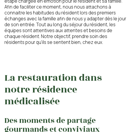
étape chargée en émotion pour le résident et sa famille.
Afin de faciliter ce moment, nous nous attachons à
Conformément aux dispositions de l’article L. 223-2
connaitre les habitudes du résident lors des premiers
du Code de la Consommation, vous pouvez vous
échanges avec la famille afin de nous y adapter dès le jour
inscrire sur la liste d’opposition au démarchage
de son entrée. Tout au long du séjour du résident, les
téléphonique « Bloctel »
équipes sont attentives aux attentes et besoins de
https://www.bloctel.gouv.fr/
chaque résident. Notre objectif, prendre soin des
résidents pour qu'ils se sentent bien, chez eux.
La restauration dans
notre résidence
médicalisée
Des moments de partage
gourmands et conviviaux