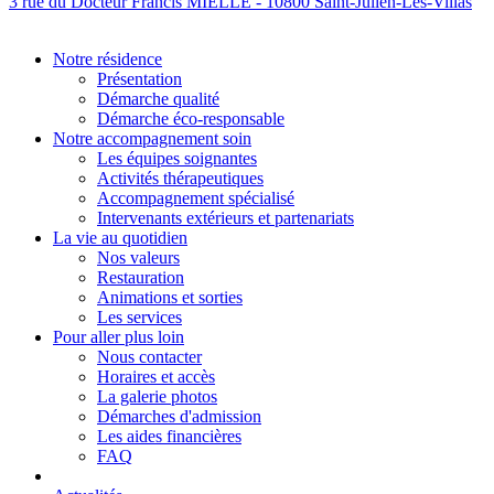
3 rue du Docteur Francis MIELLE - 10800 Saint-Julien-Les-Villas
Notre résidence
Présentation
Démarche qualité
Démarche éco-responsable
Notre accompagnement soin
Les équipes soignantes
Activités thérapeutiques
Accompagnement spécialisé
Intervenants extérieurs et partenariats
La vie au quotidien
Nos valeurs
Restauration
Animations et sorties
Les services
Pour aller plus loin
Nous contacter
Horaires et accès
La galerie photos
Démarches d'admission
Les aides financières
FAQ