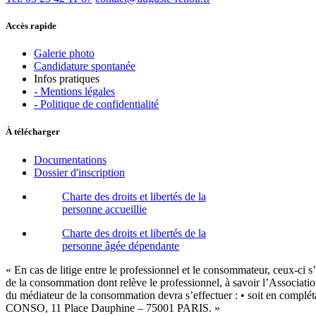
Accès rapide
Galerie photo
Candidature spontanée
Infos pratiques
- Mentions légales
- Politique de confidentialité
À télécharger
Documentations
Dossier d'inscription
Charte des droits et libertés de la
personne accueillie
Charte des droits et libertés de la
personne âgée dépendante
« En cas de litige entre le professionnel et le consommateur, ceux-ci s
de la consommation dont relève le professionnel, à savoir l’Associat
du médiateur de la consommation devra s’effectuer : • soit en complé
CONSO, 11 Place Dauphine – 75001 PARIS. »